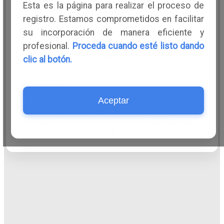
Esta es la página para realizar el proceso de
Recertificación por curriculum - Para los médicos
registro. Estamos comprometidos en facilitar
que cuentan con el puntaje mínimo para su
recertificación.
su incorporación de manera eficiente y
profesional.
Proceda cuando esté listo dando
Recertificación por examen - Para los médicos
clic al botón.
que no alcanzaron el puntaje mínimo para recertificarse
por curriculum o que se venció su periodo de
recertificación.
Aceptar
Certificación especial - Dirigido a médicos
especialistas con más de 15 años de haber obtenido
su diploma de la especialidad